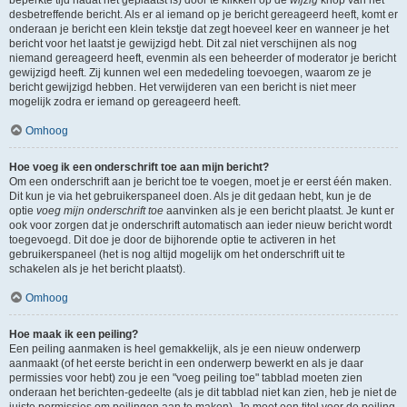
beperkte tijd nadat het geplaatst is) door te klikken op de
wijzig
knop van het
desbetreffende bericht. Als er al iemand op je bericht gereageerd heeft, komt er
onderaan je bericht een klein tekstje dat zegt hoeveel keer en wanneer je het
bericht voor het laatst je gewijzigd hebt. Dit zal niet verschijnen als nog
niemand gereageerd heeft, evenmin als een beheerder of moderator je bericht
gewijzigd heeft. Zij kunnen wel een mededeling toevoegen, waarom ze je
bericht gewijzigd hebben. Het verwijderen van een bericht is niet meer
mogelijk zodra er iemand op gereageerd heeft.
Omhoog
Hoe voeg ik een onderschrift toe aan mijn bericht?
Om een onderschrift aan je bericht toe te voegen, moet je er eerst één maken.
Dit kun je via het gebruikerspaneel doen. Als je dit gedaan hebt, kun je de
optie
voeg mijn onderschrift toe
aanvinken als je een bericht plaatst. Je kunt er
ook voor zorgen dat je onderschrift automatisch aan ieder nieuw bericht wordt
toegevoegd. Dit doe je door de bijhorende optie te activeren in het
gebruikerspaneel (het is nog altijd mogelijk om het onderschrift uit te
schakelen als je het bericht plaatst).
Omhoog
Hoe maak ik een peiling?
Een peiling aanmaken is heel gemakkelijk, als je een nieuw onderwerp
aanmaakt (of het eerste bericht in een onderwerp bewerkt en als je daar
permissies voor hebt) zou je een "voeg peiling toe" tabblad moeten zien
onderaan het berichten-gedeelte (als je dit tabblad niet kan zien, heb je niet de