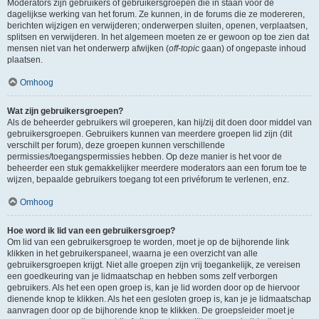
Moderators zijn gebruikers of gebruikersgroepen die in staan voor de
dagelijkse werking van het forum. Ze kunnen, in de forums die ze modereren,
berichten wijzigen en verwijderen; onderwerpen sluiten, openen, verplaatsen,
splitsen en verwijderen. In het algemeen moeten ze er gewoon op toe zien dat
mensen niet van het onderwerp afwijken (
off-topic
gaan) of ongepaste inhoud
plaatsen.
Omhoog
Wat zijn gebruikersgroepen?
Als de beheerder gebruikers wil groeperen, kan hij/zij dit doen door middel van
gebruikersgroepen. Gebruikers kunnen van meerdere groepen lid zijn (dit
verschilt per forum), deze groepen kunnen verschillende
permissies/toegangspermissies hebben. Op deze manier is het voor de
beheerder een stuk gemakkelijker meerdere moderators aan een forum toe te
wijzen, bepaalde gebruikers toegang tot een privéforum te verlenen, enz.
Omhoog
Hoe word ik lid van een gebruikersgroep?
Om lid van een gebruikersgroep te worden, moet je op de bijhorende link
klikken in het gebruikerspaneel, waarna je een overzicht van alle
gebruikersgroepen krijgt. Niet alle groepen zijn vrij toegankelijk, ze vereisen
een goedkeuring van je lidmaatschap en hebben soms zelf verborgen
gebruikers. Als het een open groep is, kan je lid worden door op de hiervoor
dienende knop te klikken. Als het een gesloten groep is, kan je je lidmaatschap
aanvragen door op de bijhorende knop te klikken. De groepsleider moet je