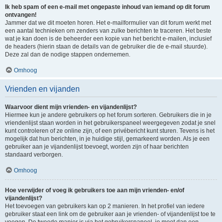
Ik heb spam of een e-mail met ongepaste inhoud van iemand op dit forum
ontvangen!
Jammer dat we dit moeten horen. Het e-mailformulier van dit forum werkt met
een aantal technieken om zenders van zulke berichten te traceren. Het beste
wat je kan doen is de beheerder een kopie van het bericht e-mailen, inclusief
de headers (hierin staan de details van de gebruiker die de e-mail stuurde).
Deze zal dan de nodige stappen ondernemen.
Omhoog
Vrienden en vijanden
Waarvoor dient mijn vrienden- en vijandenlijst?
Hiermee kun je andere gebruikers op het forum sorteren. Gebruikers die in je
vriendenlijst staan worden in het gebruikerspaneel weergegeven zodat je snel
kunt controleren of ze online zijn, of een privébericht kunt sturen. Tevens is het
mogelijk dat hun berichten, in je huidige stijl, gemarkeerd worden. Als je een
gebruiker aan je vijandenlijst toevoegt, worden zijn of haar berichten
standaard verborgen.
Omhoog
Hoe verwijder of voeg ik gebruikers toe aan mijn vrienden- en/of
vijandenlijst?
Het toevoegen van gebruikers kan op 2 manieren. In het profiel van iedere
gebruiker staat een link om de gebruiker aan je vrienden- of vijandenlijst toe te