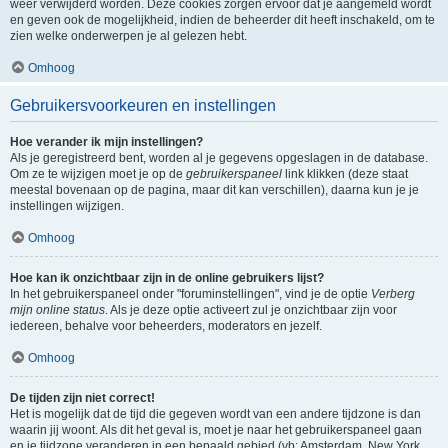
weer verwijderd worden. Deze cookies zorgen ervoor dat je aangemeld wordt
en geven ook de mogelijkheid, indien de beheerder dit heeft inschakeld, om te
zien welke onderwerpen je al gelezen hebt.
Omhoog
Gebruikersvoorkeuren en instellingen
Hoe verander ik mijn instellingen?
Als je geregistreerd bent, worden al je gegevens opgeslagen in de database.
Om ze te wijzigen moet je op de
gebruikerspaneel
link klikken (deze staat
meestal bovenaan op de pagina, maar dit kan verschillen), daarna kun je je
instellingen wijzigen.
Omhoog
Hoe kan ik onzichtbaar zijn in de online gebruikers lijst?
In het gebruikerspaneel onder "foruminstellingen", vind je de optie
Verberg
mijn online status
. Als je deze optie activeert zul je onzichtbaar zijn voor
iedereen, behalve voor beheerders, moderators en jezelf.
Omhoog
De tijden zijn niet correct!
Het is mogelijk dat de tijd die gegeven wordt van een andere tijdzone is dan
waarin jij woont. Als dit het geval is, moet je naar het gebruikerspaneel gaan
en je tijdzone veranderen in een bepaald gebied (vb: Amsterdam, New York,