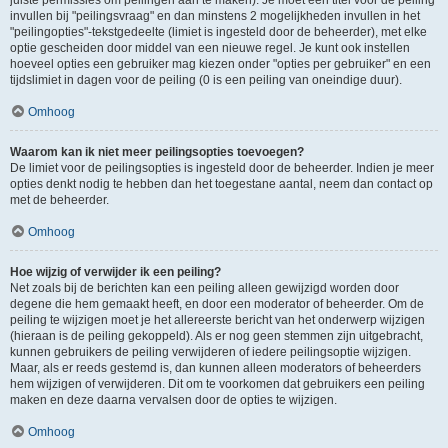
juiste permissies om peilingen aan te maken). Je moet een titel voor de peiling
invullen bij "peilingsvraag" en dan minstens 2 mogelijkheden invullen in het
"peilingopties"-tekstgedeelte (limiet is ingesteld door de beheerder), met elke
optie gescheiden door middel van een nieuwe regel. Je kunt ook instellen
hoeveel opties een gebruiker mag kiezen onder "opties per gebruiker" en een
tijdslimiet in dagen voor de peiling (0 is een peiling van oneindige duur).
Omhoog
Waarom kan ik niet meer peilingsopties toevoegen?
De limiet voor de peilingsopties is ingesteld door de beheerder. Indien je meer
opties denkt nodig te hebben dan het toegestane aantal, neem dan contact op
met de beheerder.
Omhoog
Hoe wijzig of verwijder ik een peiling?
Net zoals bij de berichten kan een peiling alleen gewijzigd worden door
degene die hem gemaakt heeft, en door een moderator of beheerder. Om de
peiling te wijzigen moet je het allereerste bericht van het onderwerp wijzigen
(hieraan is de peiling gekoppeld). Als er nog geen stemmen zijn uitgebracht,
kunnen gebruikers de peiling verwijderen of iedere peilingsoptie wijzigen.
Maar, als er reeds gestemd is, dan kunnen alleen moderators of beheerders
hem wijzigen of verwijderen. Dit om te voorkomen dat gebruikers een peiling
maken en deze daarna vervalsen door de opties te wijzigen.
Omhoog