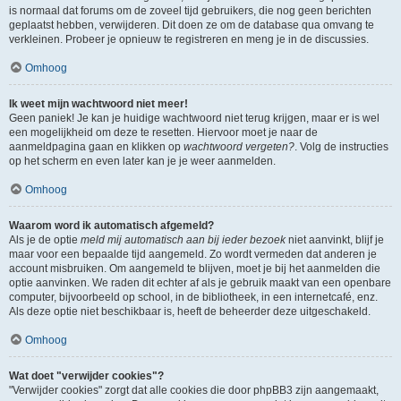
is normaal dat forums om de zoveel tijd gebruikers, die nog geen berichten
geplaatst hebben, verwijderen. Dit doen ze om de database qua omvang te
verkleinen. Probeer je opnieuw te registreren en meng je in de discussies.
Omhoog
Ik weet mijn wachtwoord niet meer!
Geen paniek! Je kan je huidige wachtwoord niet terug krijgen, maar er is wel
een mogelijkheid om deze te resetten. Hiervoor moet je naar de
aanmeldpagina gaan en klikken op
wachtwoord vergeten?
. Volg de instructies
op het scherm en even later kan je je weer aanmelden.
Omhoog
Waarom word ik automatisch afgemeld?
Als je de optie
meld mij automatisch aan bij ieder bezoek
niet aanvinkt, blijf je
maar voor een bepaalde tijd aangemeld. Zo wordt vermeden dat anderen je
account misbruiken. Om aangemeld te blijven, moet je bij het aanmelden die
optie aanvinken. We raden dit echter af als je gebruik maakt van een openbare
computer, bijvoorbeeld op school, in de bibliotheek, in een internetcafé, enz.
Als deze optie niet beschikbaar is, heeft de beheerder deze uitgeschakeld.
Omhoog
Wat doet "verwijder cookies"?
"Verwijder cookies" zorgt dat alle cookies die door phpBB3 zijn aangemaakt,