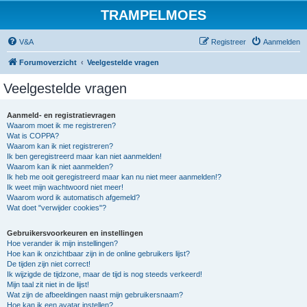
TRAMPELMOES
V&A
Registreer
Aanmelden
Forumoverzicht
Veelgestelde vragen
Veelgestelde vragen
Aanmeld- en registratievragen
Waarom moet ik me registreren?
Wat is COPPA?
Waarom kan ik niet registreren?
Ik ben geregistreerd maar kan niet aanmelden!
Waarom kan ik niet aanmelden?
Ik heb me ooit geregistreerd maar kan nu niet meer aanmelden!?
Ik weet mijn wachtwoord niet meer!
Waarom word ik automatisch afgemeld?
Wat doet "verwijder cookies"?
Gebruikersvoorkeuren en instellingen
Hoe verander ik mijn instellingen?
Hoe kan ik onzichtbaar zijn in de online gebruikers lijst?
De tijden zijn niet correct!
Ik wijzigde de tijdzone, maar de tijd is nog steeds verkeerd!
Mijn taal zit niet in de lijst!
Wat zijn de afbeeldingen naast mijn gebruikersnaam?
Hoe kan ik een avatar instellen?