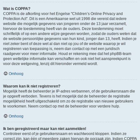
Wat is COPPA?
COPPA is de afkorting voor het Engelse "Children’s Online Privacy and
Protection Act". Dit is een Amerikaanse wet uit 1998 die vereist dat iedere
website die mogelijk gegevens van jongeren onder de 13 jaar verzamelt,
hiervoor de toestemming heeft van de ouders. Deze toestemming moet
schriftelijk of op een andere wijze gegeven worden, zodat de ouders weten dat
de website persoonlijke gegevens van hun kind, jonger dan 13, heeft. Indien je
niet zeker bent of deze wet al dan niet op jou of de website waarop je wil
registreren van toepassing is, neem dan contact op met een juridisch
raadgever voor meer informatie. Houd er rekening mee dat het phpBB-team
geen wettelijke informatie kan verschaffen en ook niet het aanspreekpunt is
voor deze wetgeving, tenzij dit hieronder vermeld wordt.
Omhoog
Waarom kan ik niet registreren?
Mogelijk heeft de beheerder je IP-adres verbannen, of de gebruikersnaam die
je opgeeft verboden. Tevens is het mogelijk dat de beheerder de registratie
mogelijkheid heeft uitgeschakeld om zo de registratie van nieuwe gebruikers
te voorkomen. Neem contact op met de beheerder voor verdere hulp.
Omhoog
Ik ben geregistreerd maar kan niet aanmelden!
Controleer eerst of je gebruikersnaam en wachtwoord kloppen. Indien ze
correct zijn, kan één of meerdere zaken hiervan de oorzaak zijn. Indien COPPA