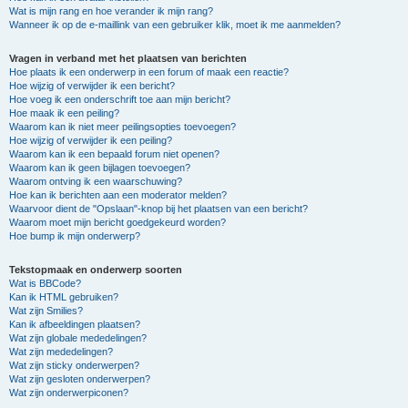
Wat is mijn rang en hoe verander ik mijn rang?
Wanneer ik op de e-maillink van een gebruiker klik, moet ik me aanmelden?
Vragen in verband met het plaatsen van berichten
Hoe plaats ik een onderwerp in een forum of maak een reactie?
Hoe wijzig of verwijder ik een bericht?
Hoe voeg ik een onderschrift toe aan mijn bericht?
Hoe maak ik een peiling?
Waarom kan ik niet meer peilingsopties toevoegen?
Hoe wijzig of verwijder ik een peiling?
Waarom kan ik een bepaald forum niet openen?
Waarom kan ik geen bijlagen toevoegen?
Waarom ontving ik een waarschuwing?
Hoe kan ik berichten aan een moderator melden?
Waarvoor dient de "Opslaan"-knop bij het plaatsen van een bericht?
Waarom moet mijn bericht goedgekeurd worden?
Hoe bump ik mijn onderwerp?
Tekstopmaak en onderwerp soorten
Wat is BBCode?
Kan ik HTML gebruiken?
Wat zijn Smilies?
Kan ik afbeeldingen plaatsen?
Wat zijn globale mededelingen?
Wat zijn mededelingen?
Wat zijn sticky onderwerpen?
Wat zijn gesloten onderwerpen?
Wat zijn onderwerpiconen?