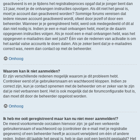
geactiveerd is en je tijdens het registratieproces opgaf dat je jonger bent dan
13 jaar, moet je de ontvangen instructies opvolgen. Als dit niet het geval is,
moet je account dan geactiveerd worden? Sommige forums vereisen dat
iedere nieuwe account geactiveerd wordt, ofwel door jezelf of door een
beheerder. Wanneer je je geregistreerd hebt, werd ook medegedeeld of dit al
dan niet nodig is. Indien je een e-mail ontvangen hebt, moet je de daarin
opgegeven instructies volgen. Als je nooit een e-mail ontvangen hebt, was het
opgegeven e-mailadres dan wel juist? Één van de redenen van activatie is om
het aantal valse accounts te doen dalen. Als je zeker bent dat je e-mailadres
correct was, neem dan contact op met de beheerder.
Omhoog
Waarom kan ik niet aanmelden?
Er zijn verschillende redenen mogelijk waarom je dit probleem hebt.
Controleer eerst of je gebruikersnaam en wachtwoord kloppen. Indien ze
correct zijn, kun je contact opnemen met de beheerder om er zeker van te zijn
dat je niet verbannen bent. Het is ook mogelijk dat de forumconfiguratie fout is,
dan moet dit door de beheerder opgelost worden.
Omhoog
Ik heb me ooit geregistreerd maar kan nu niet meer aanmelden!?
De meest voorkomende oorzaken hiervoor zijn: je gaf een verkeerde
gebruikersnaam of wachtwoord op (controleer de e-mail met je registratie
gegevens) of een beheerder heeft je account verwijderd om één of andere
reden. Indien dit laatste het geval is, heb je dan ooit een bericht geplaatst? Het