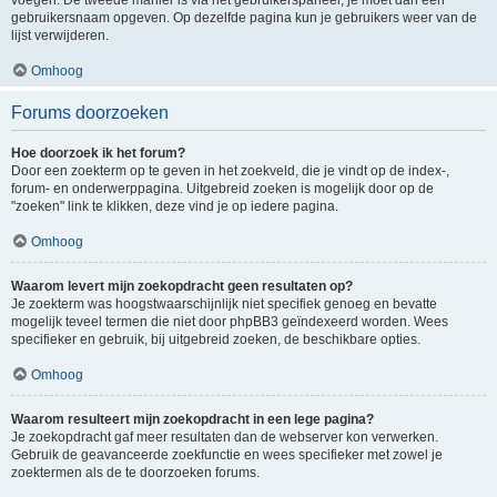
voegen. De tweede manier is via het gebruikerspaneel, je moet dan een
gebruikersnaam opgeven. Op dezelfde pagina kun je gebruikers weer van de
lijst verwijderen.
Omhoog
Forums doorzoeken
Hoe doorzoek ik het forum?
Door een zoekterm op te geven in het zoekveld, die je vindt op de index-,
forum- en onderwerppagina. Uitgebreid zoeken is mogelijk door op de
"zoeken" link te klikken, deze vind je op iedere pagina.
Omhoog
Waarom levert mijn zoekopdracht geen resultaten op?
Je zoekterm was hoogstwaarschijnlijk niet specifiek genoeg en bevatte
mogelijk teveel termen die niet door phpBB3 geïndexeerd worden. Wees
specifieker en gebruik, bij uitgebreid zoeken, de beschikbare opties.
Omhoog
Waarom resulteert mijn zoekopdracht in een lege pagina?
Je zoekopdracht gaf meer resultaten dan de webserver kon verwerken.
Gebruik de geavanceerde zoekfunctie en wees specifieker met zowel je
zoektermen als de te doorzoeken forums.