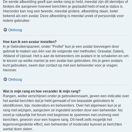
De eerste afbeelding geeft aan welke rang je hebt, meestal zijn dit sterretjes of
blokjes die aangeven hoeveel berichten je geplaatst hebt of wat je status is.
Hieronder kan nog een tweede, meestal grotere, afbeelding staan, beter
bekend als een avatar. Deze afbeelding is meestal uniek of persoonlijk voor
iedere gebruiker.
Omhoog
Hoe kan ik een avatar instellen?
In je Gebruikerspaneel, onder “Profiel” kun je een avatar toevoegen door
gebruik te maken van één van de volgende vier methodes: Gravatar, Galerij,
Afstand of Upload. Het is aan de beheerders om avatars in te schakelen en om
te kiezen op welke manier je een avatar kan gebruiken. Als je geen avatars
kunt gebruiken, neem dan contact op met een beheerder voor je vragen
hierover.
Omhoog
Wat is mijn rang en hoe verander ik mijn rang?
Rangen, welke verschijnen onder je gebruikersnaam, geven een indicatie over
het aantal berchten dat je hebt gemaakt of om bepaalde gebruikers te
identificeren, bijv. moderators en beheerders. Over het algemeen kun je je
rang niet wijzigen, aangezien ze ingesteld worden door een beheerder. Nu
moet je natuurlijk het forum niet beginnen te spammen met onzinnig veel
berichten, gewoon voor een hogere rang. Dit heeft zelfs mogelijk het
tegenovergestelde effect, een beheerder of moderator kunnen je berichten
aantal doen dalen.