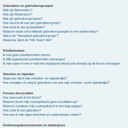
Gebruikers en gebruikersgroepen
Wat zijn Beheerders?
Wat zijn Moderators?
Wat zijn gebruikersgroepen?
Hoe word ik lid van een gebruikersgroep?
Hoe word ik een groepsleider?
Waarom staan verschillende gebruikersgroepen in een andere kleur?
Wat is de "Standaard gebruikersgroep"?
Waarvoor dient de "Het Team"-link?
Privéberichten
Ik kan geen privéberichten sturen!
Ik blijf ongewenste privéberichten ontvangen!
Ik heb spam of een e-mail met ongepaste inhoud van iemand op dit forum ontvangen!
Vrienden en vijanden
Waarvoor dient mijn vrienden- en vijandenlijst?
Hoe verwijder of voeg ik gebruikers toe aan mijn vrienden- en/of vijandenlijst?
Forums doorzoeken
Hoe doorzoek ik het forum?
Waarom levert mijn zoekopdracht geen resultaten op?
Waarom resulteert mijn zoekopdracht in een lege pagina?
Hoe zoek ik een gebruiker?
Hoe kan ik mijn eigen berichten en onderwerpen vinden?
Onderwerpabonnementen en bladwijzers