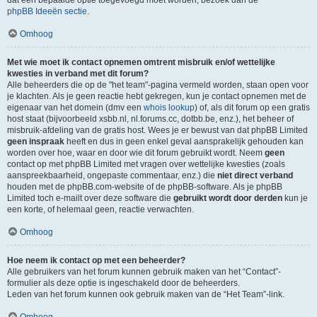
dat een bepaalde optie toegevoegd moet worden, bezoek dan de
phpBB Ideeën sectie
.
Omhoog
Met wie moet ik contact opnemen omtrent misbruik en/of wettelijke
kwesties in verband met dit forum?
Alle beheerders die op de "het team"-pagina vermeld worden, staan open voor
je klachten. Als je geen reactie hebt gekregen, kun je contact opnemen met de
eigenaar van het domein (dmv een
whois lookup
) of, als dit forum op een gratis
host staat (bijvoorbeeld xsbb.nl, nl.forums.cc, dotbb.be, enz.), het beheer of
misbruik-afdeling van de gratis host. Wees je er bewust van dat phpBB Limited
geen inspraak
heeft en dus in geen enkel geval aansprakelijk gehouden kan
worden over hoe, waar en door wie dit forum gebruikt wordt. Neem
geen
contact op met phpBB Limited met vragen over wettelijke kwesties (zoals
aanspreekbaarheid, ongepaste commentaar, enz.) die
niet direct verband
houden met de phpBB.com-website of de phpBB-software. Als je phpBB
Limited toch e-mailt over deze software die
gebruikt wordt door derden
kun je
een korte, of helemaal geen, reactie verwachten.
Omhoog
Hoe neem ik contact op met een beheerder?
Alle gebruikers van het forum kunnen gebruik maken van het “Contact”-
formulier als deze optie is ingeschakeld door de beheerders.
Leden van het forum kunnen ook gebruik maken van de “Het Team”-link.