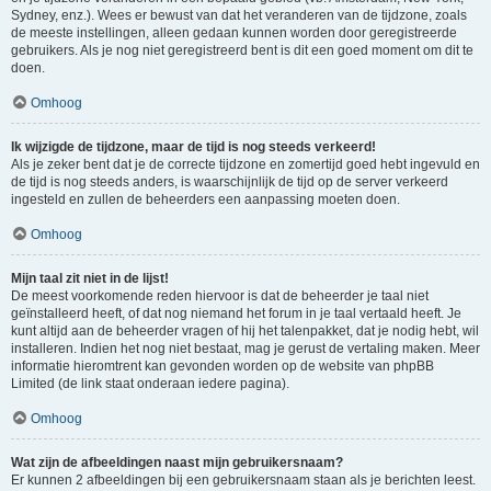
Sydney, enz.). Wees er bewust van dat het veranderen van de tijdzone, zoals
de meeste instellingen, alleen gedaan kunnen worden door geregistreerde
gebruikers. Als je nog niet geregistreerd bent is dit een goed moment om dit te
doen.
Omhoog
Ik wijzigde de tijdzone, maar de tijd is nog steeds verkeerd!
Als je zeker bent dat je de correcte tijdzone en zomertijd goed hebt ingevuld en
de tijd is nog steeds anders, is waarschijnlijk de tijd op de server verkeerd
ingesteld en zullen de beheerders een aanpassing moeten doen.
Omhoog
Mijn taal zit niet in de lijst!
De meest voorkomende reden hiervoor is dat de beheerder je taal niet
geïnstalleerd heeft, of dat nog niemand het forum in je taal vertaald heeft. Je
kunt altijd aan de beheerder vragen of hij het talenpakket, dat je nodig hebt, wil
installeren. Indien het nog niet bestaat, mag je gerust de vertaling maken. Meer
informatie hieromtrent kan gevonden worden op de website van phpBB
Limited (de link staat onderaan iedere pagina).
Omhoog
Wat zijn de afbeeldingen naast mijn gebruikersnaam?
Er kunnen 2 afbeeldingen bij een gebruikersnaam staan als je berichten leest.