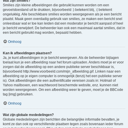
Wat zijn Smilies?
Smilies zijn kleine afbeeldingen die gebruikt kunnen worden om een
gevoelstoestand uit te drukken, bijvoorbeeld :) betekent blij, :( betekent
ongelukkig. Alle beschikbare smilies worden weergegeven als je een bericht
plaatst. Maak geen overdadig gebruik van smilies, ze maken een bericht snel
onleesbaar wat er toe kan leiden dat een moderator je bericht aanpast of heel
je bericht verwijdert. De beheerder kan ook een maximaal aantal smilies, dat in
een bericht gebruikt mag worden, bepaald hebben.
Omhoog
Kan ik afbeeldingen plaatsen?
Ja, je kunt afbeeldingen in je bericht weergeven. Als de beheerder bijlagen
toelaat kun je een afbeelding naar het forum uploaden. Anders moet je er voor
zorgen dat de afbeelding op een andere publieke server beschikbaar is,
bijvoorbeeld http://www.voorbeeld.com/mijn_afbeelding.gif. Linken naar een
afbeelding op je eigen computer is onmogelijk (tenzij het een publieke server
is). Ook afbeeldingen die een authentificatie vereisen zoals in: Hotmail of
Yahoo mailboxen, een wachtwoord beschermde website, enz. kunnen niet
worden weergegeven. Om een afbeelding weer te geven, moet je de BBCode
tag [img] gebruiken.
Omhoog
Wat zijn globale mededelingen?
Globale mededelingen zijn berichten die belangrijke informatie bevatten, je
komt ze dan ook op verschillende plaatsen tegen zoals bovenaan ieder forum