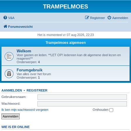
TRAMPELMOES
V&A
Registreer
Aanmelden
Forumoverzicht
Het is momenteel vr 07 aug 2026, 22:23
Trampelmoes algemeen
Welkom
Voor gasten en leden. **LET OP! Iedereen kan dit algemene deel lezen en
reageren!**
Onderwerpen:
4
Forumgebruik
Van alles over het forum
Onderwerpen:
1
AANMELDEN
•
REGISTREER
Gebruikersnaam:
Wachtwoord:
Ik ben mijn wachtwoord vergeten
Onthouden
WIE IS ER ONLINE