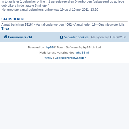
In totaal is er
1
gebruiker online :: 1 geregistreerd en 0 verborgen (gebaseerd op actieve
gebruikers in de laatste 5 minuten)
Het grootste aantal gebruikers online was
10
op di 10 mei 2011, 13:10
STATISTIEKEN
Aantal berichten
53164
• Aantal onderwerpen
4002
• Aantal leden
16
• Ons nieuwste lid is
Thea
Forumoverzicht
Verwijder cookies
Alle tijden zijn
UTC+02:00
Powered by
phpBB
® Forum Software © phpBB Limited
Nederlandse vertaling door
phpBB.nl
.
Privacy
|
Gebruikersvoorwaarden