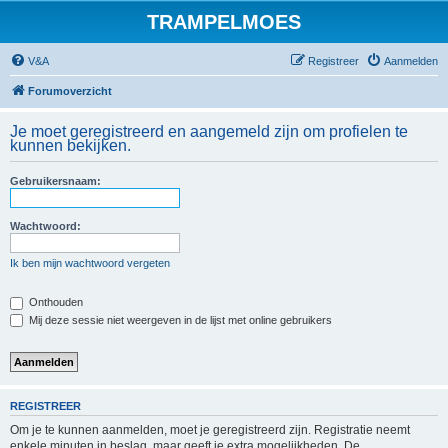
TRAMPELMOES
V&A
Registreer
Aanmelden
Forumoverzicht
Je moet geregistreerd en aangemeld zijn om profielen te
kunnen bekijken.
Gebruikersnaam:
Wachtwoord:
Ik ben mijn wachtwoord vergeten
Onthouden
Mij deze sessie niet weergeven in de lijst met online gebruikers
REGISTREER
Om je te kunnen aanmelden, moet je geregistreerd zijn. Registratie neemt
enkele minuten in beslag, maar geeft je extra mogelijkheden. De