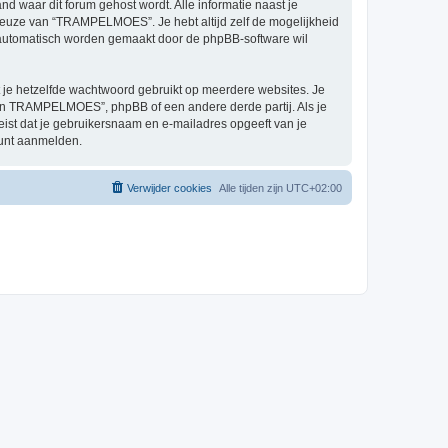
nd waar dit forum gehost wordt. Alle informatie naast je
n keuze van “TRAMPELMOES”. Je hebt altijd zelf de mogelijkheid
e automatisch worden gemaakt door de phpBB-software wil
at je hetzelfde wachtwoord gebruikt op meerdere websites. Je
n TRAMPELMOES”, phpBB of een andere derde partij. Als je
eist dat je gebruikersnaam en e-mailadres opgeeft van je
kunt aanmelden.
Verwijder cookies
Alle tijden zijn
UTC+02:00