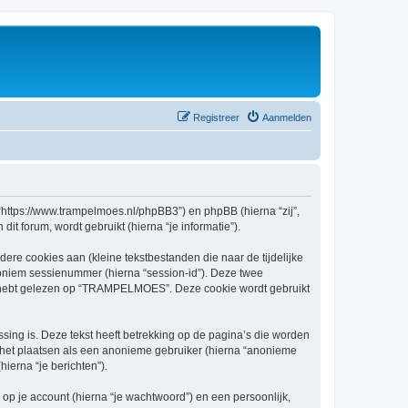
Registreer
Aanmelden
https://www.trampelmoes.nl/phpBB3”) en phpBB (hierna “zij”,
t forum, wordt gebruikt (hierna “je informatie”).
re cookies aan (kleine tekstbestanden die naar de tijdelijke
oniem sessienummer (hierna “session-id”). Deze twee
hebt gelezen op “TRAMPELMOES”. Deze cookie wordt gebruikt
g is. Deze tekst heeft betrekking op de pagina’s die worden
e het plaatsen als een anonieme gebruiker (hierna “anonieme
ierna “je berichten”).
p je account (hierna “je wachtwoord”) en een persoonlijk,