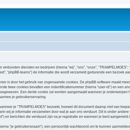
n verbonden diensten en bedrijven (hierna “wij”, “ons”, “onze”, “TRAMPELMOES”, “
ed”, “phpBB-teams”) de informatie die wordt verzameld gedurende een bezoek aan di
nier is door het gebruik van zogenaamde cookies. De phpBB-software maakt meerde
ste twee cookies bevatten een indentificatienummer (hierna “user-id”) en een an
 toegewezen. Een derde cookie zal worden aangemaakt wanneer je onderwerpen 
aarmee je gebruikerservaring.
nneer je “TRAMPELMOES” bezoekt, hoewel dit document daarop niet van toepassin
n wij je informatie verzamelen door wat je aan ons verstuurt. Dit is onder ander
) en berichten die verstuurd zijn na je registratie en wanneer je bent aangemeld (h
hierna “je gebruikersnaam”), een persoonlijk wachtwoord om te kunnen aanmelden o