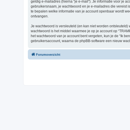
geldig e-mailadres (hierna “je e-mail”). Je informatie voor je 
gebruikersnaam, je wachtwoord en je e-mailadres die vereist i
te bepalen welke informatie van je account openbaar wordt wee
ontvangen.
Je wachtwoord is versleuteld (en kan niet worden ontsleuteld) 
wachtwoord is het middel waarmee je op je account op “TRAM
het wachtwoord van je account bent vergeten, kun je de “Ik ben
gebruikersaccount, waarna de phpBB-software een nieuw wacht
Forumoverzicht