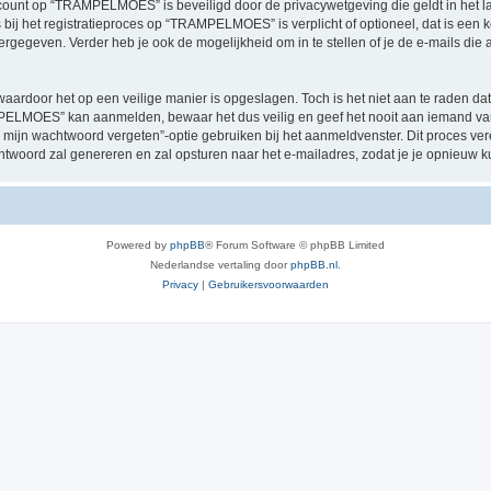
account op “TRAMPELMOES” is beveiligd door de privacywetgeving die geldt in het la
s bij het registratieproces op “TRAMPELMOES” is verplicht of optioneel, dat is ee
rgegeven. Verder heb je ook de mogelijkheid om in te stellen of je de e-mails di
waardoor het op een veilige manier is opgeslagen. Toch is het niet aan te raden d
PELMOES” kan aanmelden, bewaar het dus veilig en geef het nooit aan iemand va
 mijn wachtwoord vergeten”-optie gebruiken bij het aanmeldvenster. Dit proces ver
woord zal genereren en zal opsturen naar het e-mailadres, zodat je je opnieuw 
Powered by
phpBB
® Forum Software © phpBB Limited
Nederlandse vertaling door
phpBB.nl
.
Privacy
|
Gebruikersvoorwaarden