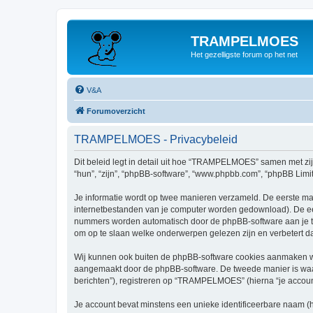
TRAMPELMOES
Het gezelligste forum op het net
V&A
Forumoverzicht
TRAMPELMOES - Privacybeleid
Dit beleid legt in detail uit hoe “TRAMPELMOES” samen met zij
“hun”, “zijn”, “phpBB-software”, “www.phpbb.com”, “phpBB Limit
Je informatie wordt op twee manieren verzameld. De eerste ma
internetbestanden van je computer worden gedownload). De eer
nummers worden automatisch door de phpBB-software aan je
om op te slaan welke onderwerpen gelezen zijn en verbetert d
Wij kunnen ook buiten de phpBB-software cookies aanmaken wa
aangemaakt door de phpBB-software. De tweede manier is waari
berichten”), registreren op “TRAMPELMOES” (hierna “je account”
Je account bevat minstens een unieke identificeerbare naam (