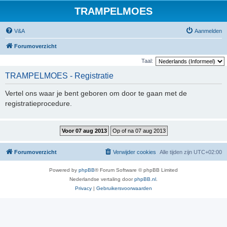
TRAMPELMOES
V&A
Aanmelden
Forumoverzicht
Taal:
TRAMPELMOES - Registratie
Vertel ons waar je bent geboren om door te gaan met de
registratieprocedure.
Forumoverzicht
Verwijder cookies
Alle tijden zijn
UTC+02:00
Powered by
phpBB
® Forum Software © phpBB Limited
Nederlandse vertaling door
phpBB.nl
.
Privacy
|
Gebruikersvoorwaarden