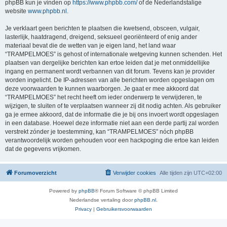
phpBB kun je vinden op
https://www.phpbb.com/
of de Nederlandstalige
website
www.phpbb.nl
.
Je verklaart geen berichten te plaatsen die kwetsend, obsceen, vulgair,
lasterlijk, haatdragend, dreigend, seksueel georiënteerd of enig ander
materiaal bevat die de wetten van je eigen land, het land waar
“TRAMPELMOES” is gehost of internationale wetgeving kunnen schenden. Het
plaatsen van dergelijke berichten kan ertoe leiden dat je met onmiddellijke
ingang en permanent wordt verbannen van dit forum. Tevens kan je provider
worden ingelicht. De IP-adressen van alle berichten worden opgeslagen om
deze voorwaarden te kunnen waarborgen. Je gaat er mee akkoord dat
“TRAMPELMOES” het recht heeft om ieder onderwerp te verwijderen, te
wijzigen, te sluiten of te verplaatsen wanneer zij dit nodig achten. Als gebruiker
ga je ermee akkoord, dat de informatie die je bij ons invoert wordt opgeslagen
in een database. Hoewel deze informatie niet aan een derde partij zal worden
verstrekt zónder je toestemming, kan “TRAMPELMOES” nóch phpBB
verantwoordelijk worden gehouden voor een hackpoging die ertoe kan leiden
dat de gegevens vrijkomen.
Forumoverzicht
Verwijder cookies
Alle tijden zijn
UTC+02:00
Powered by
phpBB
® Forum Software © phpBB Limited
Nederlandse vertaling door
phpBB.nl
.
Privacy
|
Gebruikersvoorwaarden