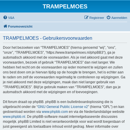
TRAMPELMOES
V&A
Registreer
Aanmelden
Forumoverzicht
TRAMPELMOES - Gebruikersvoorwaarden
Door het bezoeken van “TRAMPELMOES” (hierna genoemd “wij”, “ons”,
“onze”, “TRAMPELMOES”, “https://www.trampelmoes.nl/phpBB3”), ga je
automatisch akkoord met de voorwaarden. Als je niet akkoord gaat met deze
voorwaarden, bezoek of gebruik “TRAMPELMOES” dan niet langer. We
hebben het recht om de voorwaarden op ieder moment te wijzigen en zullen
ons best doen om je hiervan tijdig op de hoogte te brengen, het is echter aan
te raden om zelf de voorwaarden regelmatig te controleren op wijzigingen. Ga
je niet akkoord met deze wijzigingen, maak dan niet langer gebruik van
“TRAMPELMOES”. Blijf je gebruik maken van “TRAMPELMOES”, dan ga je
automatisch akkoord met de wijzigingen en of toevoegingen.
Dit forum draait op phpBB. phpBB is een bulletinboardoplossing die is
uitgebracht onder de “
GNU General Public License v2
” (hierna “GPL”) en kan
gedownload worden via
www.phpbb.com
en via de Nederlandstalige website
www.phpbb.nl
. De phpBB-software maakt internetgebaseerde discussies
mogelijk. phpBB Limited is niet verantwoordelijk voor wat wordt toegestaan of
juist geweigerd als toelaatbare inhoud en/of gedrag. Meer informatie over