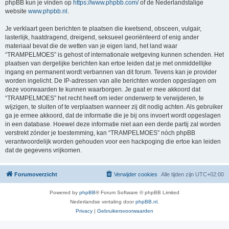
phpBB kun je vinden op
https://www.phpbb.com/
of de Nederlandstalige
website
www.phpbb.nl
.
Je verklaart geen berichten te plaatsen die kwetsend, obsceen, vulgair,
lasterlijk, haatdragend, dreigend, seksueel georiënteerd of enig ander
materiaal bevat die de wetten van je eigen land, het land waar
“TRAMPELMOES” is gehost of internationale wetgeving kunnen schenden. Het
plaatsen van dergelijke berichten kan ertoe leiden dat je met onmiddellijke
ingang en permanent wordt verbannen van dit forum. Tevens kan je provider
worden ingelicht. De IP-adressen van alle berichten worden opgeslagen om
deze voorwaarden te kunnen waarborgen. Je gaat er mee akkoord dat
“TRAMPELMOES” het recht heeft om ieder onderwerp te verwijderen, te
wijzigen, te sluiten of te verplaatsen wanneer zij dit nodig achten. Als gebruiker
ga je ermee akkoord, dat de informatie die je bij ons invoert wordt opgeslagen
in een database. Hoewel deze informatie niet aan een derde partij zal worden
verstrekt zónder je toestemming, kan “TRAMPELMOES” nóch phpBB
verantwoordelijk worden gehouden voor een hackpoging die ertoe kan leiden
dat de gegevens vrijkomen.
Forumoverzicht
Verwijder cookies
Alle tijden zijn
UTC+02:00
Powered by
phpBB
® Forum Software © phpBB Limited
Nederlandse vertaling door
phpBB.nl
.
Privacy
|
Gebruikersvoorwaarden