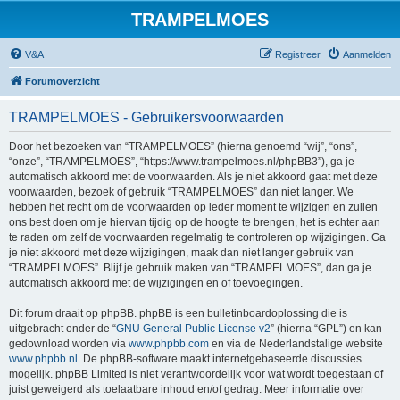
TRAMPELMOES
V&A
Registreer
Aanmelden
Forumoverzicht
TRAMPELMOES - Gebruikersvoorwaarden
Door het bezoeken van “TRAMPELMOES” (hierna genoemd “wij”, “ons”,
“onze”, “TRAMPELMOES”, “https://www.trampelmoes.nl/phpBB3”), ga je
automatisch akkoord met de voorwaarden. Als je niet akkoord gaat met deze
voorwaarden, bezoek of gebruik “TRAMPELMOES” dan niet langer. We
hebben het recht om de voorwaarden op ieder moment te wijzigen en zullen
ons best doen om je hiervan tijdig op de hoogte te brengen, het is echter aan
te raden om zelf de voorwaarden regelmatig te controleren op wijzigingen. Ga
je niet akkoord met deze wijzigingen, maak dan niet langer gebruik van
“TRAMPELMOES”. Blijf je gebruik maken van “TRAMPELMOES”, dan ga je
automatisch akkoord met de wijzigingen en of toevoegingen.
Dit forum draait op phpBB. phpBB is een bulletinboardoplossing die is
uitgebracht onder de “
GNU General Public License v2
” (hierna “GPL”) en kan
gedownload worden via
www.phpbb.com
en via de Nederlandstalige website
www.phpbb.nl
. De phpBB-software maakt internetgebaseerde discussies
mogelijk. phpBB Limited is niet verantwoordelijk voor wat wordt toegestaan of
juist geweigerd als toelaatbare inhoud en/of gedrag. Meer informatie over