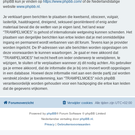
phpBB kun je vinden op
https://www.phpbb.com/
of de Nederlandstalige
website
www.phpbb.nl
.
Je verklaart geen berichten te plaatsen die kwetsend, obsceen, vulgair,
lasterlijk, haatdragend, dreigend, seksueel georiënteerd of enig ander
materiaal bevat die de wetten van je eigen land, het land waar
“TRAMPELMOES” is gehost of internationale wetgeving kunnen schenden. Het
plaatsen van dergelijke berichten kan ertoe leiden dat je met onmiddellijke
ingang en permanent wordt verbannen van dit forum. Tevens kan je provider
worden ingelicht. De IP-adressen van alle berichten worden opgeslagen om
deze voorwaarden te kunnen waarborgen. Je gaat er mee akkoord dat
“TRAMPELMOES” het recht heeft om ieder onderwerp te verwijderen, te
wijzigen, te sluiten of te verplaatsen wanneer zij dit nodig achten. Als gebruiker
ga je ermee akkoord, dat de informatie die je bij ons invoert wordt opgeslagen
in een database. Hoewel deze informatie niet aan een derde partij zal worden
verstrekt zónder je toestemming, kan “TRAMPELMOES” nóch phpBB
verantwoordelijk worden gehouden voor een hackpoging die ertoe kan leiden
dat de gegevens vrijkomen.
Forumoverzicht
Verwijder cookies
Alle tijden zijn
UTC+02:00
Powered by
phpBB
® Forum Software © phpBB Limited
Nederlandse vertaling door
phpBB.nl
.
Privacy
|
Gebruikersvoorwaarden