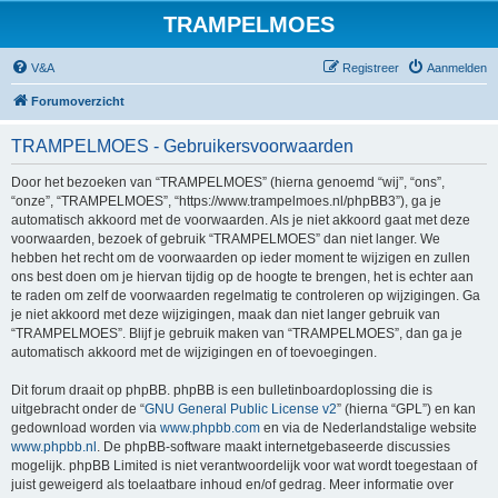
TRAMPELMOES
V&A
Registreer
Aanmelden
Forumoverzicht
TRAMPELMOES - Gebruikersvoorwaarden
Door het bezoeken van “TRAMPELMOES” (hierna genoemd “wij”, “ons”,
“onze”, “TRAMPELMOES”, “https://www.trampelmoes.nl/phpBB3”), ga je
automatisch akkoord met de voorwaarden. Als je niet akkoord gaat met deze
voorwaarden, bezoek of gebruik “TRAMPELMOES” dan niet langer. We
hebben het recht om de voorwaarden op ieder moment te wijzigen en zullen
ons best doen om je hiervan tijdig op de hoogte te brengen, het is echter aan
te raden om zelf de voorwaarden regelmatig te controleren op wijzigingen. Ga
je niet akkoord met deze wijzigingen, maak dan niet langer gebruik van
“TRAMPELMOES”. Blijf je gebruik maken van “TRAMPELMOES”, dan ga je
automatisch akkoord met de wijzigingen en of toevoegingen.
Dit forum draait op phpBB. phpBB is een bulletinboardoplossing die is
uitgebracht onder de “
GNU General Public License v2
” (hierna “GPL”) en kan
gedownload worden via
www.phpbb.com
en via de Nederlandstalige website
www.phpbb.nl
. De phpBB-software maakt internetgebaseerde discussies
mogelijk. phpBB Limited is niet verantwoordelijk voor wat wordt toegestaan of
juist geweigerd als toelaatbare inhoud en/of gedrag. Meer informatie over