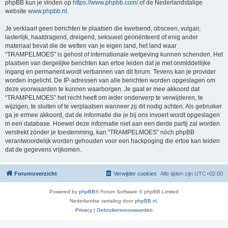
phpBB kun je vinden op
https://www.phpbb.com/
of de Nederlandstalige
website
www.phpbb.nl
.
Je verklaart geen berichten te plaatsen die kwetsend, obsceen, vulgair,
lasterlijk, haatdragend, dreigend, seksueel georiënteerd of enig ander
materiaal bevat die de wetten van je eigen land, het land waar
“TRAMPELMOES” is gehost of internationale wetgeving kunnen schenden. Het
plaatsen van dergelijke berichten kan ertoe leiden dat je met onmiddellijke
ingang en permanent wordt verbannen van dit forum. Tevens kan je provider
worden ingelicht. De IP-adressen van alle berichten worden opgeslagen om
deze voorwaarden te kunnen waarborgen. Je gaat er mee akkoord dat
“TRAMPELMOES” het recht heeft om ieder onderwerp te verwijderen, te
wijzigen, te sluiten of te verplaatsen wanneer zij dit nodig achten. Als gebruiker
ga je ermee akkoord, dat de informatie die je bij ons invoert wordt opgeslagen
in een database. Hoewel deze informatie niet aan een derde partij zal worden
verstrekt zónder je toestemming, kan “TRAMPELMOES” nóch phpBB
verantwoordelijk worden gehouden voor een hackpoging die ertoe kan leiden
dat de gegevens vrijkomen.
Forumoverzicht
Verwijder cookies
Alle tijden zijn
UTC+02:00
Powered by
phpBB
® Forum Software © phpBB Limited
Nederlandse vertaling door
phpBB.nl
.
Privacy
|
Gebruikersvoorwaarden