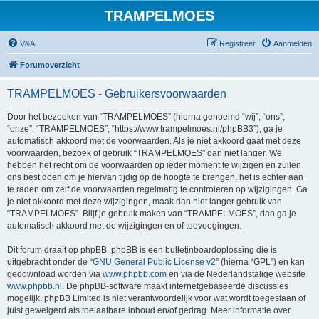
TRAMPELMOES
V&A
Registreer
Aanmelden
Forumoverzicht
TRAMPELMOES - Gebruikersvoorwaarden
Door het bezoeken van “TRAMPELMOES” (hierna genoemd “wij”, “ons”,
“onze”, “TRAMPELMOES”, “https://www.trampelmoes.nl/phpBB3”), ga je
automatisch akkoord met de voorwaarden. Als je niet akkoord gaat met deze
voorwaarden, bezoek of gebruik “TRAMPELMOES” dan niet langer. We
hebben het recht om de voorwaarden op ieder moment te wijzigen en zullen
ons best doen om je hiervan tijdig op de hoogte te brengen, het is echter aan
te raden om zelf de voorwaarden regelmatig te controleren op wijzigingen. Ga
je niet akkoord met deze wijzigingen, maak dan niet langer gebruik van
“TRAMPELMOES”. Blijf je gebruik maken van “TRAMPELMOES”, dan ga je
automatisch akkoord met de wijzigingen en of toevoegingen.
Dit forum draait op phpBB. phpBB is een bulletinboardoplossing die is
uitgebracht onder de “
GNU General Public License v2
” (hierna “GPL”) en kan
gedownload worden via
www.phpbb.com
en via de Nederlandstalige website
www.phpbb.nl
. De phpBB-software maakt internetgebaseerde discussies
mogelijk. phpBB Limited is niet verantwoordelijk voor wat wordt toegestaan of
juist geweigerd als toelaatbare inhoud en/of gedrag. Meer informatie over