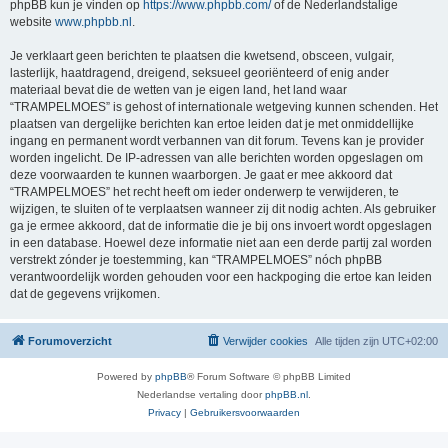
phpBB kun je vinden op
https://www.phpbb.com/
of de Nederlandstalige
website
www.phpbb.nl
.
Je verklaart geen berichten te plaatsen die kwetsend, obsceen, vulgair,
lasterlijk, haatdragend, dreigend, seksueel georiënteerd of enig ander
materiaal bevat die de wetten van je eigen land, het land waar
“TRAMPELMOES” is gehost of internationale wetgeving kunnen schenden. Het
plaatsen van dergelijke berichten kan ertoe leiden dat je met onmiddellijke
ingang en permanent wordt verbannen van dit forum. Tevens kan je provider
worden ingelicht. De IP-adressen van alle berichten worden opgeslagen om
deze voorwaarden te kunnen waarborgen. Je gaat er mee akkoord dat
“TRAMPELMOES” het recht heeft om ieder onderwerp te verwijderen, te
wijzigen, te sluiten of te verplaatsen wanneer zij dit nodig achten. Als gebruiker
ga je ermee akkoord, dat de informatie die je bij ons invoert wordt opgeslagen
in een database. Hoewel deze informatie niet aan een derde partij zal worden
verstrekt zónder je toestemming, kan “TRAMPELMOES” nóch phpBB
verantwoordelijk worden gehouden voor een hackpoging die ertoe kan leiden
dat de gegevens vrijkomen.
Forumoverzicht
Verwijder cookies
Alle tijden zijn
UTC+02:00
Powered by
phpBB
® Forum Software © phpBB Limited
Nederlandse vertaling door
phpBB.nl
.
Privacy
|
Gebruikersvoorwaarden