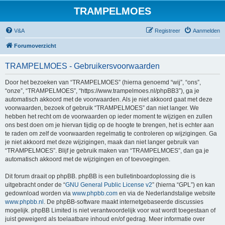
TRAMPELMOES
V&A
Registreer
Aanmelden
Forumoverzicht
TRAMPELMOES - Gebruikersvoorwaarden
Door het bezoeken van “TRAMPELMOES” (hierna genoemd “wij”, “ons”,
“onze”, “TRAMPELMOES”, “https://www.trampelmoes.nl/phpBB3”), ga je
automatisch akkoord met de voorwaarden. Als je niet akkoord gaat met deze
voorwaarden, bezoek of gebruik “TRAMPELMOES” dan niet langer. We
hebben het recht om de voorwaarden op ieder moment te wijzigen en zullen
ons best doen om je hiervan tijdig op de hoogte te brengen, het is echter aan
te raden om zelf de voorwaarden regelmatig te controleren op wijzigingen. Ga
je niet akkoord met deze wijzigingen, maak dan niet langer gebruik van
“TRAMPELMOES”. Blijf je gebruik maken van “TRAMPELMOES”, dan ga je
automatisch akkoord met de wijzigingen en of toevoegingen.
Dit forum draait op phpBB. phpBB is een bulletinboardoplossing die is
uitgebracht onder de “
GNU General Public License v2
” (hierna “GPL”) en kan
gedownload worden via
www.phpbb.com
en via de Nederlandstalige website
www.phpbb.nl
. De phpBB-software maakt internetgebaseerde discussies
mogelijk. phpBB Limited is niet verantwoordelijk voor wat wordt toegestaan of
juist geweigerd als toelaatbare inhoud en/of gedrag. Meer informatie over