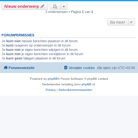
Nieuw onderwerp
3 onderwerpen • Pagina
1
van
1
Ga naar
FORUMPERMISSIES
Je
kunt niet
nieuwe berichten plaatsen in dit forum
Je
kunt
reageren op onderwerpen in dit forum
Je
kunt niet
je eigen berichten wijzigen in dit forum
Je
kunt niet
je eigen berichten verwijderen in dit forum
Je
kunt geen
bijlagen plaatsen in dit forum
Forumoverzicht
Verwijder cookies
Alle tijden zijn
UTC+02:00
Powered by
phpBB
® Forum Software © phpBB Limited
Nederlandse vertaling door
phpBB.nl
.
Privacy
|
Gebruikersvoorwaarden