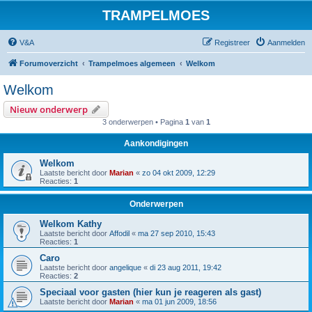
TRAMPELMOES
V&A
Registreer
Aanmelden
Forumoverzicht
Trampelmoes algemeen
Welkom
Welkom
Nieuw onderwerp
3 onderwerpen • Pagina
1
van
1
Aankondigingen
Welkom
Laatste bericht door
Marian
«
zo 04 okt 2009, 12:29
Reacties:
1
Onderwerpen
Welkom Kathy
Laatste bericht door
Affodil
«
ma 27 sep 2010, 15:43
Reacties:
1
Caro
Laatste bericht door
angelique
«
di 23 aug 2011, 19:42
Reacties:
2
Speciaal voor gasten (hier kun je reageren als gast)
Laatste bericht door
Marian
«
ma 01 jun 2009, 18:56