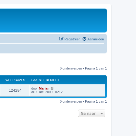
Registreer
Aanmelden
0 onderwerpen • Pagina
1
van
1
WEERGAVES
LAATSTE BERICHT
L
door
Marian
W
124284
a
di 05 mei 2009, 16:12
a
e
t
0 onderwerpen • Pagina
1
van
1
s
e
t
e
Ga naar
r
b
e
r
g
i
c
a
h
t