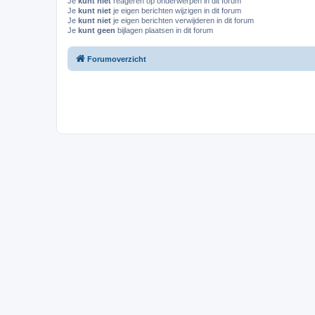
Je
kunt niet
reageren op onderwerpen in dit forum
Je
kunt niet
je eigen berichten wijzigen in dit forum
Je
kunt niet
je eigen berichten verwijderen in dit forum
Je
kunt geen
bijlagen plaatsen in dit forum
Forumoverzicht