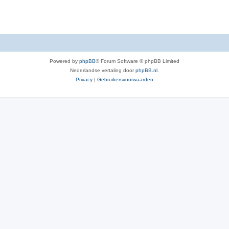
e
s
Powered by
phpBB
® Forum Software © phpBB Limited
Nederlandse vertaling door
phpBB.nl
.
Privacy
|
Gebruikersvoorwaarden