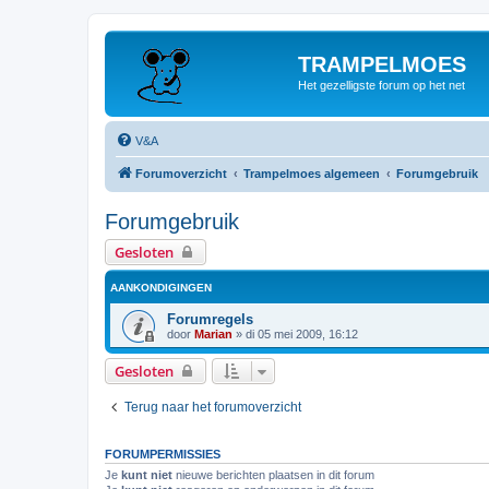
TRAMPELMOES
Het gezelligste forum op het net
V&A
Forumoverzicht
Trampelmoes algemeen
Forumgebruik
Forumgebruik
Gesloten
AANKONDIGINGEN
Forumregels
door
Marian
»
di 05 mei 2009, 16:12
Gesloten
Terug naar het forumoverzicht
FORUMPERMISSIES
Je
kunt niet
nieuwe berichten plaatsen in dit forum